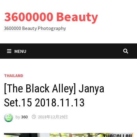
Skip
3600000 Beauty
to
content
3600000 Beauty Photography
MENU
THAILAND
[The Black Alley] Janya
Set.15 2018.11.13
by
360
2018年12月29日