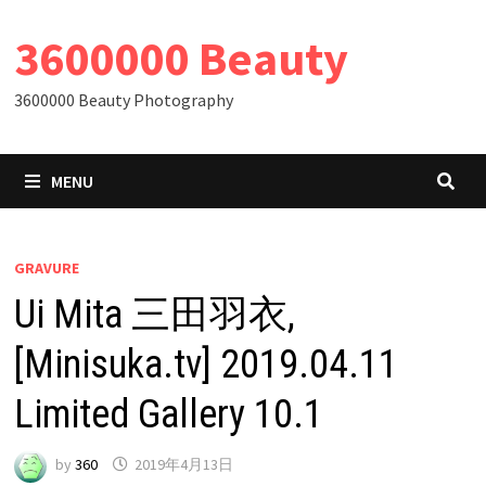
Skip
3600000 Beauty
to
content
3600000 Beauty Photography
MENU
GRAVURE
Ui Mita 三田羽衣,
[Minisuka.tv] 2019.04.11
Limited Gallery 10.1
by
360
2019年4月13日