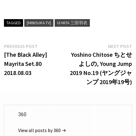
TAGGED
[MINISUKA.TV]
UI MITA 三田羽衣
Post
Previous
N
PREVIOUS POST
NEXT POST
post:
p
[The Black Alley]
Yoshino Chitose ちとせ
navigation
Mayrita Set.80
よしの, Young Jump
2018.08.03
2019 No.19 (ヤングジャ
ンプ 2019年19号)
360
View all posts by 360 →