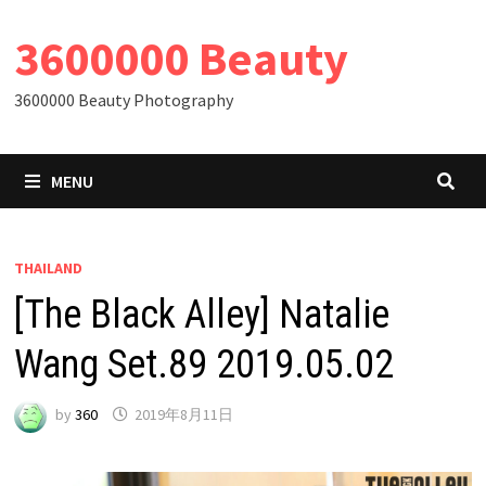
Skip
3600000 Beauty
to
content
3600000 Beauty Photography
MENU
THAILAND
[The Black Alley] Natalie
Wang Set.89 2019.05.02
by
360
2019年8月11日